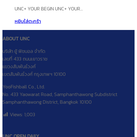
UNC+ YOUR BEGIN UNC+ YOUR…
หยิบใส่ตะกร้า
ABOUT UNC
บริษัท ยู้ ฟิชบอล จำกัด
เลขที่ 433 ถนนเยาวราช
แขวงสัมพันธ์วงศ์
เขตสัมพันธ์วงศ์ กรุงเทพฯ 10100
YooFishball Co., Ltd.
No. 433 Yaowarat Road, Samphanthawong Subdistrict
Samphanthawong District, Bangkok 10100
Views:
1,003
UNC OPEN DAILY